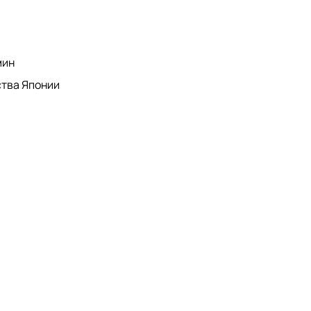
мин
тва Японии