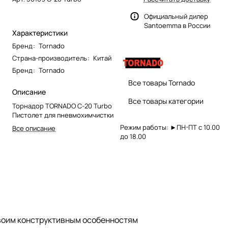
Официальный дилер
Santoemma в России
Характеристики
Бренд
:
Tornado
Страна-производитель
:
Китай
Бренд
:
Tornado
Все товары Tornado
Описание
Все товары категории
Торнадор TORNADO C-20 Turbo
Пистолет для пневмохимчистки
Режим работы: ►ПН-ПТ с 10.00
Все описание
до 18.00
своим конструктивным особенностям