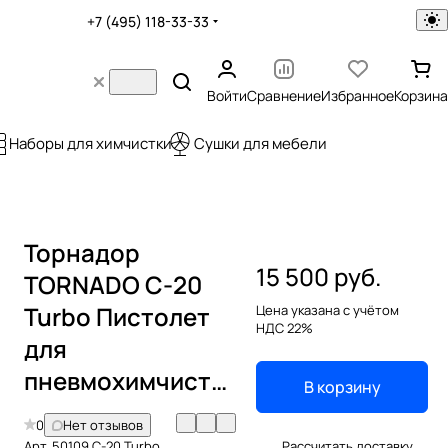
+7 (495) 118-33-33
Войти
Сравнение
Избранное
Корзина
Наборы для химчистки
Сушки для мебели
Торнадор
15 500 руб.
TORNADO C-20
Turbo Пистолет
Цена указана с учётом
НДС 22%
для
пневмохимчистки
В корзину
0
Нет отзывов
Арт.
50109 C-20 Turbo
Рассчитать доставку