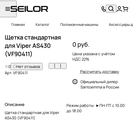
Главная
Каталог
Поломоечные машины
Аксессуары д
Щетка стандартная
0 руб.
для Viper AS430
(VF90411)
Цена указана с учётом
НДС 22%
0
Нет отзывов
Рассчитать доставку
Арт.
VF90411
Официальный дилер
Santoemma в России
Описание
Режим работы: ►ПН-ПТ с 10.00
до 18.00
Щетка стандартная для Viper
AS430 (VF90411)