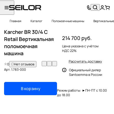
Главная
Каталог
Поломоечные машины
Вертикальны
Karcher BR 30/4 C
214 700 руб.
Retail Вертикальная
поломоечная
Цена указана с учётом
НДС 22%
машина
Рассчитать доставку
0
Нет отзывов
Арт.
1.783-000
Официальный дилер
Santoemma в России
В корзину
Режим работы: ►ПН-ПТ с 10.00
до 18.00