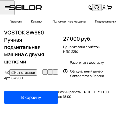
Главная
Каталог
Поломоечные машины
Подметальны
VOSTOK SW980
27 000 руб.
Ручная
подметальная
Цена указана с учётом
НДС 22%
машина с двумя
щетками
Рассчитать доставку
Официальный дилер
0
Нет отзывов
Santoemma в России
Арт.
SW980
Режим работы: ►ПН-ПТ с 10.00
до 18.00
В корзину