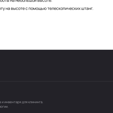
аботы на небольшой высоте.
оту на высоте с помощью телескопических штанг.
и инвентаря для клининга.
логии
.