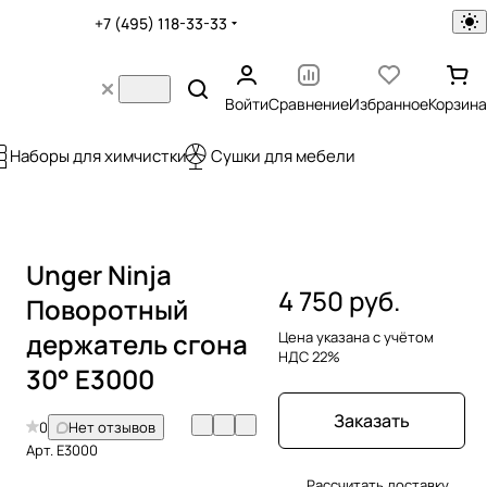
+7 (495) 118-33-33
Войти
Сравнение
Избранное
Корзина
Наборы для химчистки
Сушки для мебели
Unger Ninja
4 750 руб.
Поворотный
держатель сгона
Цена указана с учётом
НДС 22%
30° E3000
Заказать
0
Нет отзывов
Арт.
E3000
Рассчитать доставку