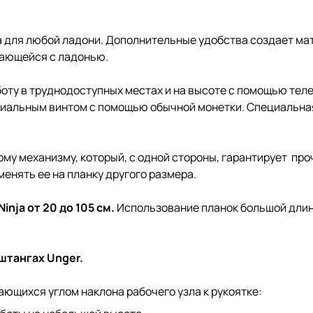
 для любой ладони. Дополнительные удобства создает ма
сающейся с ладонью.
оту в труднодоступных местах и на высоте с помощью теле
ециальным винтом с помощью обычной монетки. Специальна
у механизму, который, с одной стороны, гарантирует прочн
менять ее на планку другого размера.
Ninja
от 20 до 105 см.
Использование планок большой длин
штангах Unger
.
ающихся углом наклона рабочего узла к рукоятке: