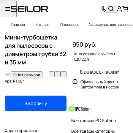
Главная
Каталог
Пылесосы
Аксессуары для пылесос
Мини-турбощетка
950 руб.
для пылесосов с
диаметром трубки 32
Цена указана с учётом
НДС 22%
и 35 мм
Рассчитать доставку
0
Нет отзывов
Арт.
RT004
Официальный дилер
Santoemma в России
В корзину
Все товары IPC Soteco
Характеристики
Все товары категории