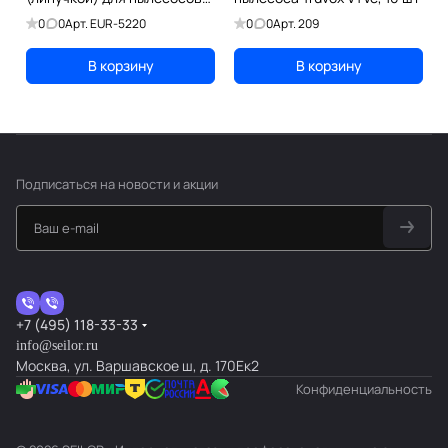
Truvox VTVe
0
0
Арт.
EUR-5220
0
0
Арт.
209
В корзину
В корзину
Подписаться
на новости и акции
+7 (495) 118-33-33
info@seilor.ru
Москва, ул. Варшавское ш, д. 170Ек2
Конфиденциальность