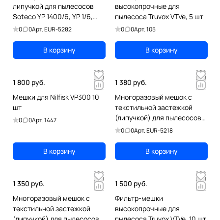
липучкой для пылесосов
высокопрочные для
Soteco YP 1400/6, YP 1/6,
пылесоса Truvox VTVe, 5 шт
Viper DSU8, 12
0
0
Арт.
EUR-5282
0
0
Арт.
105
В корзину
В корзину
1 800 руб.
1 380 руб.
Мешки для Nilfisk VP300 10
Многоразовый мешок с
шт
текстильной застежкой
(липучкой) для пылесосов
0
0
Арт.
1447
KARCHER MV 3, WD 3
0
0
Арт.
EUR-5218
В корзину
В корзину
1 350 руб.
1 500 руб.
Многоразовый мешок с
Фильтр-мешки
текстильной застежкой
высокопрочные для
(липучкой) для пылесосов
пылесоса Truvox VTVe, 10 шт