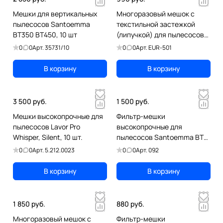
Мешки для вертикальных
Многоразовый мешок с
пылесосов Santoemma
текстильной застежкой
BT350 BT450, 10 шт
(липучкой) для пылесосов
Nilfisk ALTO AERO 21, AERO
0
0
Арт.
35731/10
0
0
Арт.
EUR-501
26
В корзину
В корзину
3 500 руб.
1 500 руб.
Мешки высокопрочные для
Фильтр-мешки
пылесосов Lavor Pro
высокопрочные для
Whisper, Silent, 10 шт.
пылесосов Santoemma BT
450, BT 350, 5шт 092
0
0
Арт.
5.212.0023
0
0
Арт.
092
В корзину
В корзину
1 850 руб.
880 руб.
Многоразовый мешок с
Фильтр-мешки