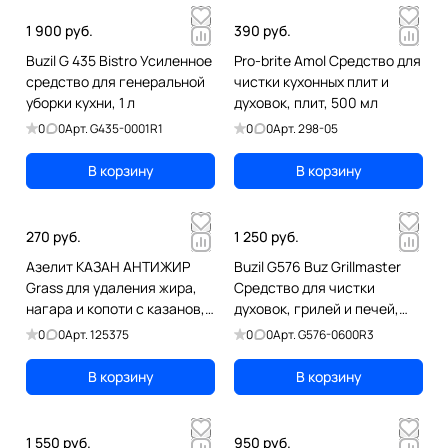
1 900 руб.
390 руб.
Buzil G 435 Bistro Усиленное
Pro-brite Amol Средство для
средство для генеральной
чистки кухонных плит и
уборки кухни, 1 л
духовок, плит, 500 мл
0
0
Арт.
G435-0001R1
0
0
Арт.
298-05
В корзину
В корзину
270 руб.
1 250 руб.
Азелит КАЗАН АНТИЖИР
Buzil G576 Buz Grillmaster
Grass для удаления жира,
Средство для чистки
нагара и копоти с казанов,
духовок, грилей и печей,
со сковородок, кухонных
600 мл
0
0
Арт.
125375
0
0
Арт.
G576-0600R3
пли
В корзину
В корзину
1 550 руб.
950 руб.