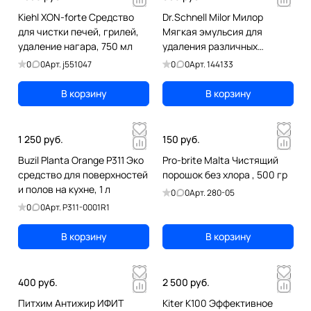
Kiehl XON-forte Средство
Dr.Schnell Milor Милор
для чистки печей, грилей,
Мягкая эмульсия для
удаление нагара, 750 мл
удаления различных
загрязнений, 500 гр
0
0
Арт.
j551047
0
0
Арт.
144133
В корзину
В корзину
1 250 руб.
150 руб.
Buzil Planta Orange P311 Эко
Pro-brite Malta Чистящий
средство для поверхностей
порошок без хлора , 500 гр
и полов на кухне, 1 л
0
0
Арт.
280-05
0
0
Арт.
P311-0001R1
В корзину
В корзину
400 руб.
2 500 руб.
Питхим Антижир ИФИТ
Kiter K100 Эффективное