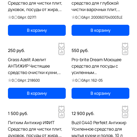
Средство для чистки плит,
средство для глубокой
духовок, посуды от жира,
чистки варочных плит,
копоти, масел, 1 л
духовок, грилей, 3 л
0
0
Арт.
027П
0
0
Арт.
2000607040003LE
В корзину
В корзину
250 руб.
550 руб.
Grass Azelit Азелит
Pro-brite Dream Моющее
АНТИЖИР Чистящее
средство для посуды с
средство очистки кухни,
усиленным
600 мл
обезжиривающим
0
0
Арт.
218600
0
0
Арт.
162-05
действием , 500 мл
В корзину
В корзину
1 500 руб.
12 900 руб.
Питхим Антижир ИФИТ
Buzil G440 Perfekt Антижир
Средство для чистки плит,
Усиленное средство для
духовок, посуды от жира,
мытья кухни и полов, 10 л