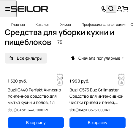
Главная
Каталог
Химия
Профессиональная химия
С
Средства для уборки кухни и
пищеблоков
75
Все фильтры
Сначала популярные
1 520 руб.
1 990 руб.
Buzil G440 Perfekt Антижир
Buzil G575 Buz Grillmaster
Усиленное средство для
Средство для интенсивной
мытья кухни и полов, 1 л
чистки грилей и печей,
духовок, 1 л
0
0
Арт.
G440-0001R1
0
0
Арт.
G575-0001R1
В корзину
В корзину