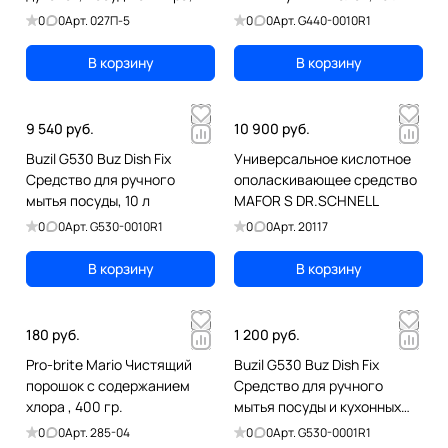
копоти, масел, 5 л
0
0
Арт.
027П-5
0
0
Арт.
G440-0010R1
В корзину
В корзину
9 540 руб.
10 900 руб.
Buzil G530 Buz Dish Fix
Универсальное кислотное
Средство для ручного
ополаскивающее средство
мытья посуды, 10 л
MAFOR S DR.SCHNELL
0
0
Арт.
G530-0010R1
0
0
Арт.
20117
В корзину
В корзину
180 руб.
1 200 руб.
Pro-brite Mario Чистящий
Buzil G530 Buz Dish Fix
порошок с содержанием
Средство для ручного
хлора , 400 гр.
мытья посуды и кухонных
фасадов, 1 л
0
0
Арт.
285-04
0
0
Арт.
G530-0001R1