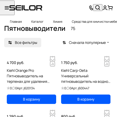
Главная
Каталог
Химия
Средства для химчистки меб
Пятновыводители
75
Все фильтры
Сначала популярные
4 700 руб.
1 750 руб.
Kiehl Orange Pro
Kiehl Carp-Deta
Пятновыводитель на
Универсальный
терпенах для удаления
пятновыводитель на водной
жвачки, смолы, дёгтя,
основе, 750 мл
0
0
Арт.
j620134
0
0
Арт.
j600447
воска, 1 л
В корзину
В корзину
1 290 руб.
800 руб.