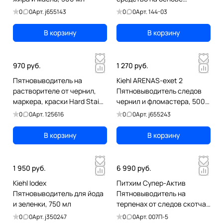
растворителей, 300 мл
0
0
Арт.
j655143
0
0
Арт.
144-03
В корзину
В корзину
970 руб.
1 270 руб.
Пятновыводитель на
Kiehl ARENAS-exet 2
растворителе от чернил,
Пятновыводитель следов
маркера, краски Hard Stain
чернил и фломастера, 500
Remover Grass, 600 мл
мл
0
0
Арт.
125616
0
0
Арт.
j655243
В корзину
В корзину
1 950 руб.
6 990 руб.
Kiehl Iodex
Питхим Супер-Актив
Пятновыводитель для йода
Пятновыводитель на
и зеленки, 750 мл
терпенах от следов скотча,
клея, чернил, маркера, 5 л
0
0
Арт.
j350247
0
0
Арт.
007П-5