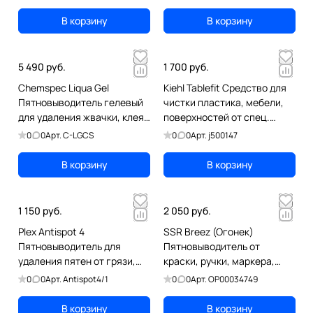
В корзину
В корзину
5 490 руб.
1 700 руб.
Chemspec Liqua Gel
Kiehl Tablefit Средство для
Пятновыводитель гелевый
чистки пластика, мебели,
для удаления жвачки, клея,
поверхностей от спец.
смолы, слайма, 473 мл
загрязнений, 750 мл
0
0
Арт.
C-LGCS
0
0
Арт.
j500147
В корзину
В корзину
1 150 руб.
2 050 руб.
Plex Antispot 4
SSR Breez (Огонек)
Пятновыводитель для
Пятновыводитель от
удаления пятен от грязи,
краски, ручки, маркера,
влаги, мочи и пота, 1 л
клея, смолы, 500 мл
0
0
Арт.
Antispot4/1
0
0
Арт.
OP00034749
В корзину
В корзину