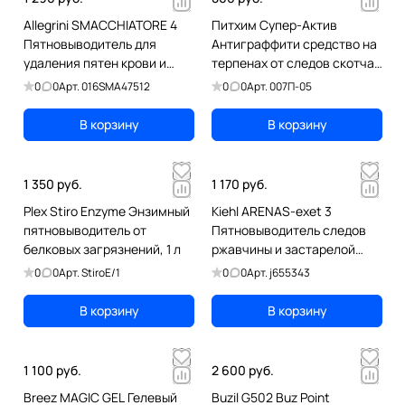
Allegrini SMACCHIATORE 4
Питхим Супер-Актив
Пятновыводитель для
Антиграффити средство на
удаления пятен крови и
терпенах от следов скотча,
биологических
клея, чернил, маркера, 500
0
0
Арт.
016SMA47512
0
0
Арт.
007П-05
загрязнений, 750 м
мл
В корзину
В корзину
1 350 руб.
1 170 руб.
Plex Stiro Enzyme Энзимный
Kiehl ARENAS-exet 3
пятновыводитель от
Пятновыводитель следов
белковых загрязнений, 1 л
ржавчины и застарелой
крови, 500 мл
0
0
Арт.
StiroE/1
0
0
Арт.
j655343
В корзину
В корзину
1 100 руб.
2 600 руб.
Breez MAGIC GEL Гелевый
Buzil G502 Buz Point