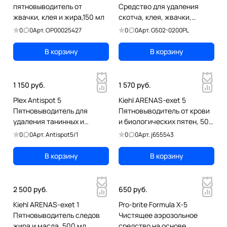
пятновыводитель от
Средство для удаления
жвачки, клея и жира,150 мл
скотча, клея, жвачки,
этикеток, битума, 200 мл
0
0
Арт.
OP00025427
0
0
Арт.
G502-0200PL
В корзину
В корзину
1 150 руб.
1 570 руб.
Plex Antispot 5
Kiehl ARENAS-exet 5
Пятновыводитель для
Пятновыводитель от крови
удаления танинных и
и биологических пятен, 500
пигментных пятен, 1 л
мл
0
0
Арт.
Antispot5/1
0
0
Арт.
j655543
В корзину
В корзину
2 500 руб.
650 руб.
Kiehl ARENAS-exet 1
Pro-brite Formula X-5
Пятновыводитель следов
Чистящее аэрозольное
жира и масла, 500 мл
средство на основе