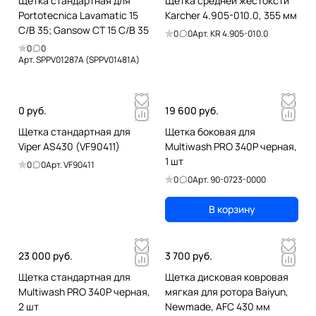
Щетка стандартная для
Щетка средней жестоксти
Portotecnica Lavamatic 15
Karcher 4.905-010.0, 355 мм
C/B 35; Gansow CT 15 C/B 35
0
0
Арт.
KR 4.905-010.0
0
0
Арт.
SPPV01287A (SPPV01481A)
0 руб.
19 600 руб.
Щетка стандартная для
Щетка боковая для
Viper AS430 (VF90411)
Multiwash PRO 340P черная,
1 шт
0
0
Арт.
VF90411
0
0
Арт.
90-0723-0000
В корзину
23 000 руб.
3 700 руб.
Щетка стандартная для
Щетка дисковая ковровая
Multiwash PRO 340P черная,
мягкая для ротора Baiyun,
2 шт
Newmade, AFC 430 мм