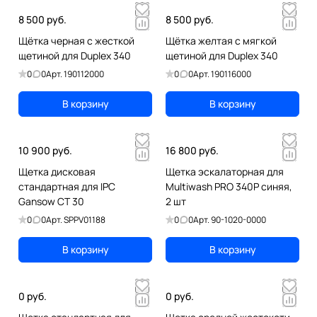
8 500 руб.
8 500 руб.
Щётка черная с жесткой
Щётка желтая с мягкой
щетиной для Duplex 340
щетиной для Duplex 340
0
0
Арт.
190112000
0
0
Арт.
190116000
В корзину
В корзину
10 900 руб.
16 800 руб.
Щетка дисковая
Щетка эскалаторная для
стандартная для IPC
Multiwash PRO 340P синяя,
Gansow CT 30
2 шт
0
0
Арт.
SPPV01188
0
0
Арт.
90-1020-0000
В корзину
В корзину
0 руб.
0 руб.