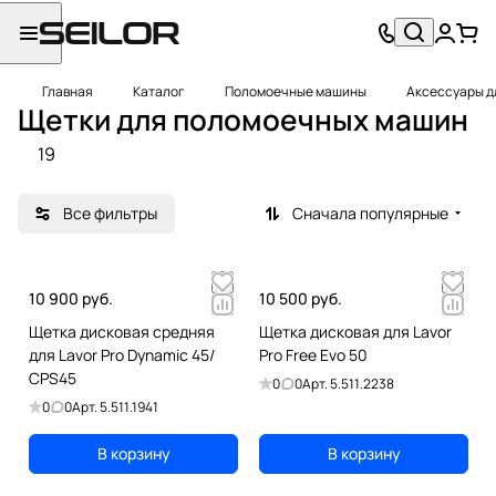
Главная
Каталог
Поломоечные машины
Аксессуары д
Щетки для поломоечных машин
19
Все фильтры
Сначала популярные
10 900 руб.
10 500 руб.
Щетка дисковая средняя
Щетка дисковая для Lavor
для Lavor Pro Dynamic 45/
Pro Free Evo 50
CPS45
0
0
Арт.
5.511.2238
0
0
Арт.
5.511.1941
В корзину
В корзину