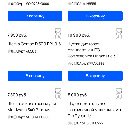
0
0
Арт.
90-0728-0000
0
0
Арт.
H6561
В корзину
В корзину
7 950 руб.
10 900 руб.
Щетка Comac D.500 PPL 0.6
Щетка дисковая
стандартная IPC
0
0
Арт.
405631
Portotecnica Lavamatic 30
(SPPV01188)
0
0
Арт.
SPPV02665
В корзину
В корзину
7 500 руб.
8 000 руб.
Щетка эскалаторная для
Падодержатель для
Multiwash 340 P синяя
поломоечной машины Lavor
Pro Dynamic
0
0
Арт.
90-0090-0000
0
0
Арт.
5.511.0229