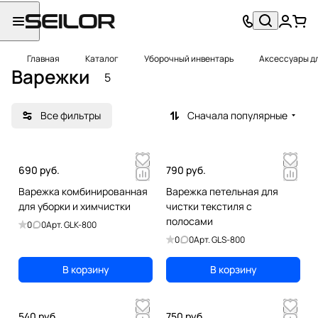
Главная
Каталог
Уборочный инвентарь
Аксессуары д
Варежки
5
Все фильтры
Сначала популярные
690 руб.
790 руб.
Варежка комбинированная
Варежка петельная для
для уборки и химчистки
чистки текстиля с
полосами
0
0
Арт.
GLK-800
0
0
Арт.
GLS-800
В корзину
В корзину
540 руб.
750 руб.