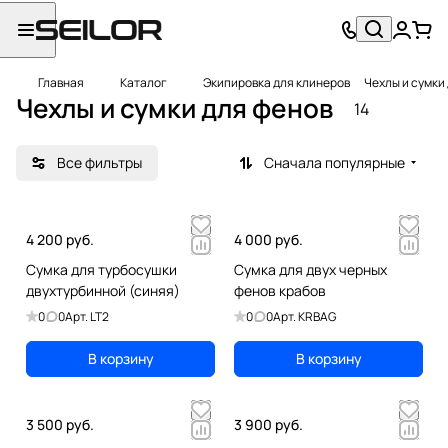
Главная
Каталог
Экипировка для клинеров
Чехлы и сумки
Чехлы и сумки для фенов
14
Все фильтры
Сначала популярные
4 200 руб.
4 000 руб.
Сумка для турбосушки
Сумка для двух черных
двухтурбинной (синяя)
фенов крабов
0
0
Арт.
LT2
0
0
Арт.
KRBAG
В корзину
В корзину
3 500 руб.
3 900 руб.