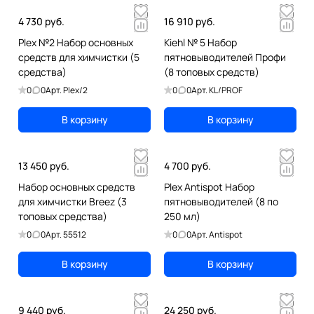
4 730 руб.
16 910 руб.
Plex №2 Набор основных
Kiehl № 5 Набор
средств для химчистки (5
пятновыводителей Профи
средства)
(8 топовых средств)
0
0
Арт.
Plex/2
0
0
Арт.
KL/PROF
В корзину
В корзину
13 450 руб.
4 700 руб.
Набор основных средств
Plex Antispot Набор
для химчистки Breez (3
пятновыводителей (8 по
топовых средства)
250 мл)
0
0
Арт.
55512
0
0
Арт.
Antispot
В корзину
В корзину
9 440 руб.
24 250 руб.