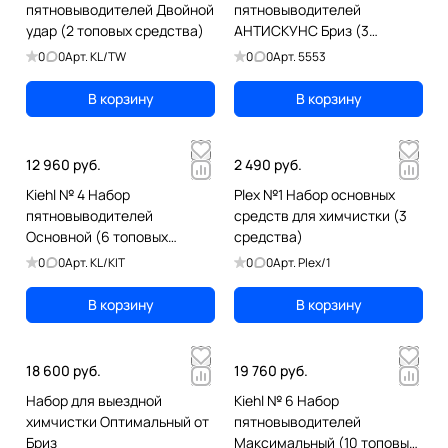
пятновыводителей Двойной
пятновыводителей
удар (2 топовых средства)
АНТИСКУНС Бриз (3
средства)
0
0
Арт.
KL/TW
0
0
Арт.
5553
В корзину
В корзину
12 960 руб.
2 490 руб.
Kiehl № 4 Набор
Plex №1 Набор основных
пятновыводителей
средств для химчистки (3
Основной (6 топовых
средства)
средств)
0
0
Арт.
KL/KIT
0
0
Арт.
Plex/1
В корзину
В корзину
18 600 руб.
19 760 руб.
Набор для выездной
Kiehl № 6 Набор
химчистки Оптимальный от
пятновыводителей
Бриз
Максимальный (10 топовых