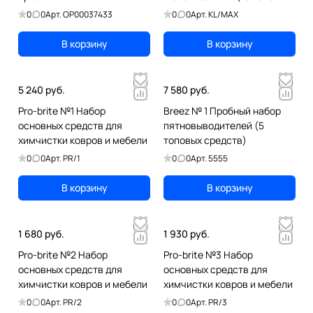
средств)
0
0
Арт.
OP00037433
0
0
Арт.
KL/MAX
В корзину
В корзину
5 240 руб.
7 580 руб.
Pro-brite №1 Набор
Breez № 1 Пробный набор
основных средств для
пятновыводителей (5
химчистки ковров и мебели
топовых средств)
0
0
Арт.
PR/1
0
0
Арт.
5555
В корзину
В корзину
1 680 руб.
1 930 руб.
Pro-brite №2 Набор
Pro-brite №3 Набор
основных средств для
основных средств для
химчистки ковров и мебели
химчистки ковров и мебели
0
0
Арт.
PR/2
0
0
Арт.
PR/3