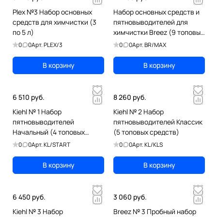
Plex №3 Набор основных
Набор основных средств и
средств для химчистки (3
пятновыводителей для
по 5 л)
химчистки Breez (9 топовых
средств)
0
0
Арт.
PLEX/3
0
0
Арт.
BR/MAX
В корзину
В корзину
6 510 руб.
8 260 руб.
Kiehl № 1 Набор
Kiehl № 2 Набор
пятновыводителей
пятновыводителей Классик
Начальный (4 топовых
(5 топовых средств)
средства)
0
0
Арт.
KL/START
0
0
Арт.
KL/KLS
В корзину
В корзину
6 450 руб.
3 060 руб.
Kiehl № 3 Набор
Breez № 3 Пробный набор