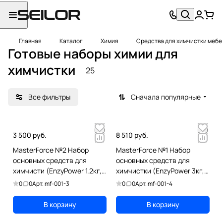
Главная
Каталог
Химия
Средства для химчистки меб
Готовые наборы химии для
химчистки
25
Все фильтры
Сначала популярные
3 500 руб.
8 510 руб.
MasterForce №2 Набор
MasterForce №1 Набор
основных средств для
основных средств для
химчисти (EnzyPower 1.2кг,
химчистки (EnzyPower 3кг,
OptiPower 0,5кг,RinsePower
OptiPower 1.4кг, RinsePower
0
0
Арт.
mf-001-3
0
0
Арт.
mf-001-4
1л)
5л)
В корзину
В корзину