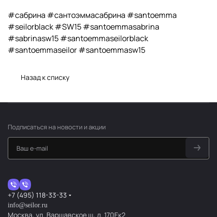
#сабрина #сантоэммасабрина #santoemma
#seilorblack #SW15 #santoemmasabrina
#sabrinasw15 #santoemmaseilorblack
#santoemmaseilor #santoemmasw15
Назад к списку
Подписаться
на новости и акции
+7 (495) 118-33-33
info@seilor.ru
Москва, ул. Варшавское ш, д. 170Ек2