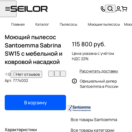
Главная
Каталог
Пылесосы
Моющие пылесосы
Моющ
Моющий пылесос
115 800 руб.
Santoemma Sabrina
SW15 с мебельной и
Цена указана с учётом
НДС 22%
ковровой насадкой
Рассчитать доставку
0
Нет отзывов
Арт.
7774002
Официальный дилер
Santoemma в России
В корзину
Все товары Santoemma
Характеристики
Все товары категории