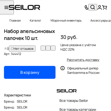
Главная
Каталог
Уборочный инвентарь
Аксессуары д
Набор апельсиновых
30 руб.
палочек 10 шт.
Цена указана с учётом
0
Нет отзывов
НДС 22%
Арт.
144412
Рассчитать доставку
Официальный дилер
В корзину
Santoemma в России
Характеристики
Все товары Seilor
Бренд
:
SEILOR
Бренд
:
SEILOR
Все товары категории