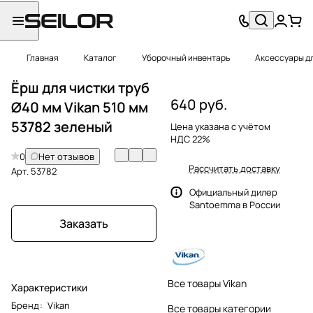
Главная
Каталог
Уборочный инвентарь
Аксессуары д
Ёрш для чистки труб
640 руб.
Ø40 мм Vikan 510 мм
53782 зеленый
Цена указана с учётом
НДС 22%
0
Нет отзывов
Рассчитать доставку
Арт.
53782
Официальный дилер
Santoemma в России
Заказать
Все товары Vikan
Характеристики
Бренд
:
Vikan
Все товары категории