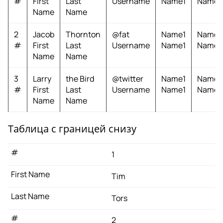
#
First
Last
Username
Name1
Name2
Name
Name
2
Jacob
Thornton
@fat
Name1
Name2
#
First
Last
Username
Name1
Name2
Name
Name
3
Larry
the Bird
@twitter
Name1
Name2
#
First
Last
Username
Name1
Name2
Name
Name
Таблица с границей снизу
#
1
First Name
Tim
Last Name
Tors
#
2