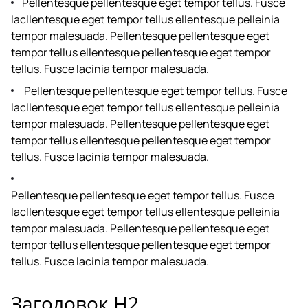
Pellentesque pellentesque eget tempor tellus. Fusce
lacllentesque eget tempor tellus ellentesque pelleinia
tempor malesuada. Pellentesque pellentesque eget
tempor tellus ellentesque pellentesque eget tempor
tellus. Fusce lacinia tempor malesuada.
Pellentesque pellentesque eget tempor tellus. Fusce
lacllentesque eget tempor tellus ellentesque pelleinia
tempor malesuada. Pellentesque pellentesque eget
tempor tellus ellentesque pellentesque eget tempor
tellus. Fusce lacinia tempor malesuada.
Pellentesque pellentesque eget tempor tellus. Fusce
lacllentesque eget tempor tellus ellentesque pelleinia
tempor malesuada. Pellentesque pellentesque eget
tempor tellus ellentesque pellentesque eget tempor
tellus. Fusce lacinia tempor malesuada.
Заголовок H2