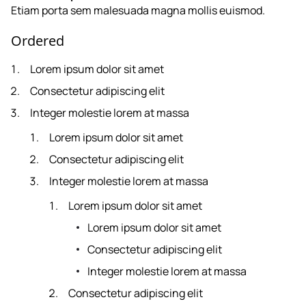
Etiam porta sem malesuada magna mollis euismod.
Ordered
Lorem ipsum dolor sit amet
Consectetur adipiscing elit
Integer molestie lorem at massa
Lorem ipsum dolor sit amet
Consectetur adipiscing elit
Integer molestie lorem at massa
Lorem ipsum dolor sit amet
Lorem ipsum dolor sit amet
Consectetur adipiscing elit
Integer molestie lorem at massa
Consectetur adipiscing elit