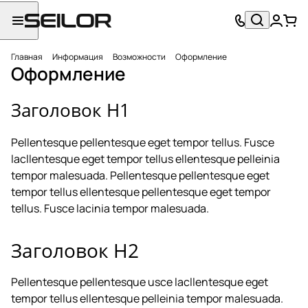
Главная
Информация
Возможности
Оформление
Оформление
Заголовок H1
Pellentesque pellentesque eget tempor tellus. Fusce
lacllentesque eget tempor tellus ellentesque pelleinia
tempor malesuada. Pellentesque pellentesque eget
tempor tellus ellentesque pellentesque eget tempor
tellus. Fusce lacinia tempor malesuada.
Заголовок H2
Pellentesque pellentesque usce lacllentesque eget
tempor tellus ellentesque pelleinia tempor malesuada.