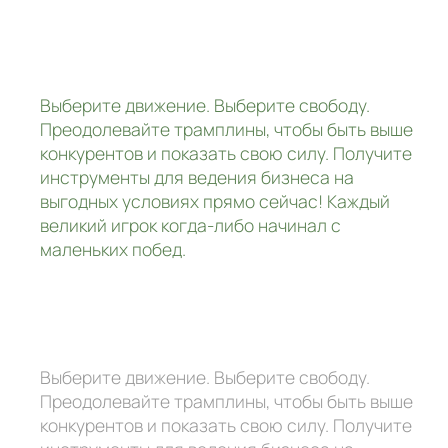
Выберите движение. Выберите свободу.
Преодолевайте трамплины, чтобы быть выше
конкурентов и показать свою силу. Получите
инструменты для ведения бизнеса на
выгодных условиях прямо сейчас! Каждый
великий игрок когда-либо начинал с
маленьких побед.
Выберите движение. Выберите свободу.
Преодолевайте трамплины, чтобы быть выше
конкурентов и показать свою силу. Получите