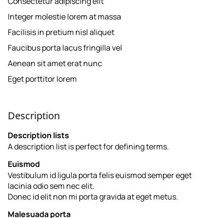
Consectetur adipiscing elit
Integer molestie lorem at massa
Facilisis in pretium nisl aliquet
Faucibus porta lacus fringilla vel
Aenean sit amet erat nunc
Eget porttitor lorem
Description
Description lists
A description list is perfect for defining terms.
Euismod
Vestibulum id ligula porta felis euismod semper eget
lacinia odio sem nec elit.
Donec id elit non mi porta gravida at eget metus.
Malesuada porta