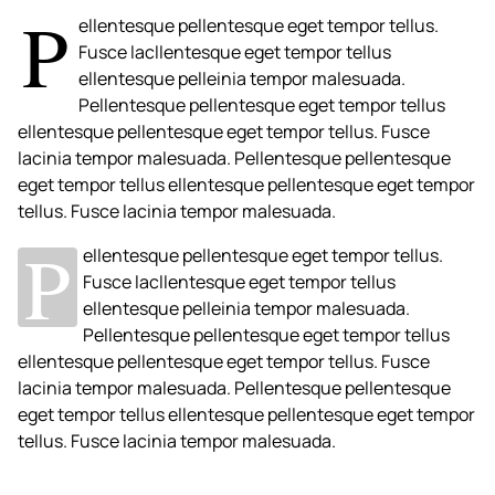
P
ellentesque pellentesque eget tempor tellus.
Fusce lacllentesque eget tempor tellus
ellentesque pelleinia tempor malesuada.
Pellentesque pellentesque eget tempor tellus
ellentesque pellentesque eget tempor tellus. Fusce
lacinia tempor malesuada. Pellentesque pellentesque
eget tempor tellus ellentesque pellentesque eget tempor
tellus. Fusce lacinia tempor malesuada.
P
ellentesque pellentesque eget tempor tellus.
Fusce lacllentesque eget tempor tellus
ellentesque pelleinia tempor malesuada.
Pellentesque pellentesque eget tempor tellus
ellentesque pellentesque eget tempor tellus. Fusce
lacinia tempor malesuada. Pellentesque pellentesque
eget tempor tellus ellentesque pellentesque eget tempor
tellus. Fusce lacinia tempor malesuada.