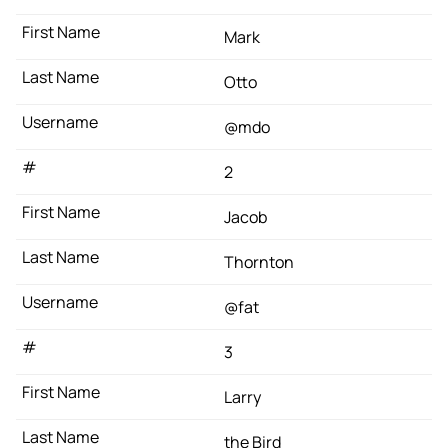
First Name
Mark
Last Name
Otto
Username
@mdo
#
2
First Name
Jacob
Last Name
Thornton
Username
@fat
#
3
First Name
Larry
Last Name
the Bird