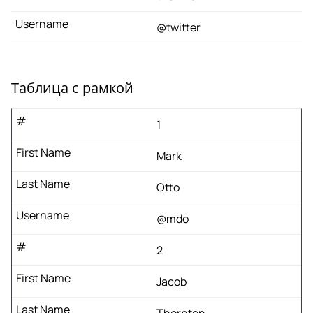
Username
@twitter
Таблица с рамкой
#
1
First Name
Mark
Last Name
Otto
Username
@mdo
#
2
First Name
Jacob
Last Name