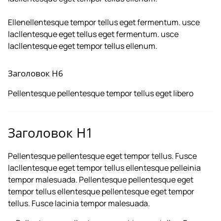
Ellenellentesque tempor tellus eget fermentum. usce
lacllentesque eget tellus eget fermentum. usce
lacllentesque eget tempor tellus ellenum.
Заголовок H6
Pellentesque pellentesque tempor tellus eget libero
Заголовок H1
Pellentesque pellentesque eget tempor tellus. Fusce
lacllentesque eget tempor tellus ellentesque pelleinia
tempor malesuada. Pellentesque pellentesque eget
tempor tellus ellentesque pellentesque eget tempor
tellus. Fusce lacinia tempor malesuada.