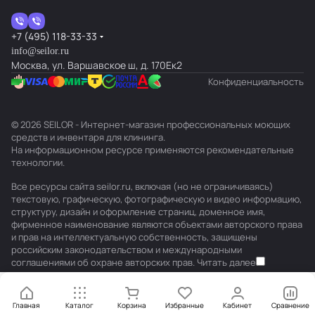
+7 (495) 118-33-33
info@seilor.ru
Москва, ул. Варшавское ш, д. 170Ек2
Конфиденциальность
© 2026 SEILOR - Интернет-магазин профессиональных моющих
средств и инвентаря для клининга.
На информационном ресурсе применяются
рекомендательные
технологии
.
Все ресурсы сайта seilor.ru, включая (но не ограничиваясь)
текстовую, графическую, фотографическую и видео информацию,
структуру, дизайн и оформление страниц, доменное имя,
фирменное наименование являются объектами авторского права
и прав на интеллектуальную собственность, защищены
российским законодательством и международными
соглашениями об охране авторских прав.
Читать далее
Главная
Каталог
Корзина
Избранные
Кабинет
Сравнение