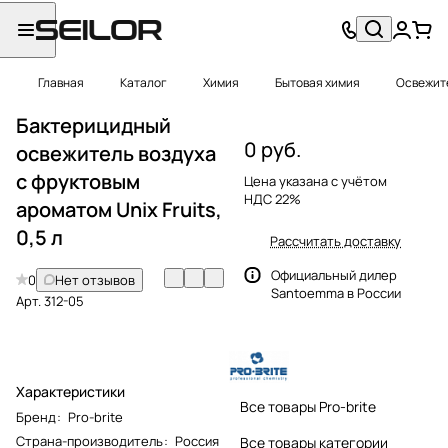
Главная
Каталог
Химия
Бытовая химия
Освежит
Бактерицидный
0 руб.
освежитель воздуха
с фруктовым
Цена указана с учётом
НДС 22%
ароматом Unix Fruits,
0,5 л
Рассчитать доставку
Официальный дилер
0
Нет отзывов
Santoemma в России
Арт.
312-05
Характеристики
Все товары Pro-brite
Бренд
:
Pro-brite
Страна-производитель
:
Россия
Все товары категории