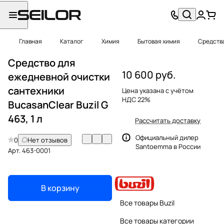
Главная
Каталог
Химия
Бытовая химия
Средства
Средство для
10 600 руб.
ежедневной очистки
сантехники
Цена указана с учётом
НДС 22%
BucasanClear Buzil G
463, 1 л
Рассчитать доставку
Официальный дилер
0
Нет отзывов
Santoemma в России
Арт.
463-0001
В корзину
Все товары Buzil
Все товары категории