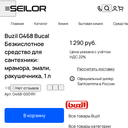
Главная
Каталог
Химия
Бытовая химия
Средства
Buzil G468 Bucal
1 290 руб.
Безкислотное
средство для
Цена указана с учётом
НДС 22%
сантехники:
мрамора, эмали,
Рассчитать доставку
ракушечника, 1 л
Официальный дилер
Santoemma в России
0
Нет отзывов
Арт.
G468-0001R1
В корзину
Все товары Buzil
Все товары категории