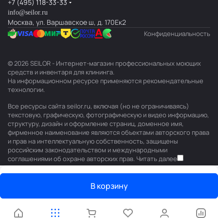
+7 (495) 118-33-33
info@seilor.ru
Москва, ул. Варшавское ш, д. 170Ек2
Конфиденциальность
© 2026 SEILOR - Интернет-магазин профессиональных моющих
средств и инвентаря для клининга.
На информационном ресурсе применяются
рекомендательные
технологии
.
Все ресурсы сайта seilor.ru, включая (но не ограничиваясь)
текстовую, графическую, фотографическую и видео информацию,
структуру, дизайн и оформление страниц, доменное имя,
фирменное наименование являются объектами авторского права
и прав на интеллектуальную собственность, защищены
российским законодательством и международными
соглашениями об охране авторских прав.
Читать далее
В корзину