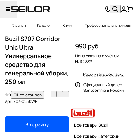
Главная
Каталог
Химия
Профессиональная химия
Buzil S707 Corridor
990 руб.
Unic Ultra
Универсальное
Цена указана с учётом
НДС 22%
средство для
генеральной уборки,
Рассчитать доставку
250 мл
Официальный дилер
Santoemma в России
0
Нет отзывов
Арт.
707-0250WF
В корзину
Все товары Buzil
Все товары категории