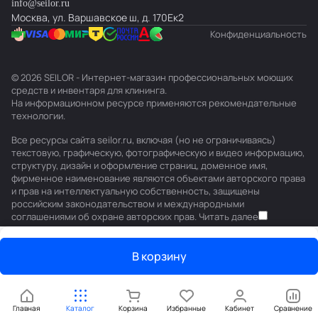
info@seilor.ru
Москва, ул. Варшавское ш, д. 170Ек2
Конфиденциальность
© 2026 SEILOR - Интернет-магазин профессиональных моющих
средств и инвентаря для клининга.
На информационном ресурсе применяются
рекомендательные
технологии
.
Все ресурсы сайта seilor.ru, включая (но не ограничиваясь)
текстовую, графическую, фотографическую и видео информацию,
структуру, дизайн и оформление страниц, доменное имя,
фирменное наименование являются объектами авторского права
и прав на интеллектуальную собственность, защищены
российским законодательством и международными
соглашениями об охране авторских прав.
Читать далее
В корзину
Главная
Каталог
Корзина
Избранные
Кабинет
Сравнение