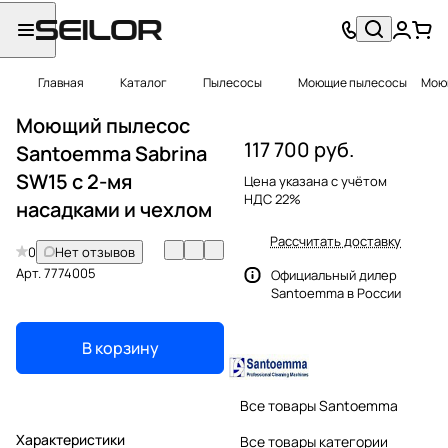
Главная
Каталог
Пылесосы
Моющие пылесосы
Моющ
Моющий пылесос
117 700 руб.
Santoemma Sabrina
SW15 с 2-мя
Цена указана с учётом
НДС 22%
насадками и чехлом
Рассчитать доставку
0
Нет отзывов
Арт.
7774005
Официальный дилер
Santoemma в России
В корзину
Все товары Santoemma
Характеристики
Все товары категории