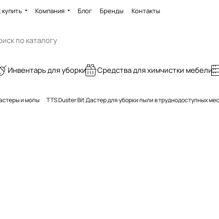
 купить
Компания
Блог
Бренды
Контакты
Инвентарь для уборки
Средства для химчистки мебели
астеры и мопы
TTS Duster Bit Дастер для уборки пыли в труднодоступных мес