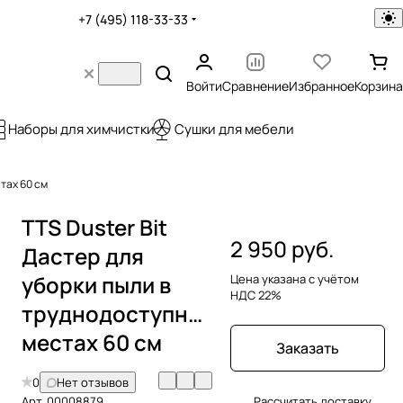
+7 (495) 118-33-33
Войти
Сравнение
Избранное
Корзина
Наборы для химчистки
Сушки для мебели
тах 60 см
TTS Duster Bit
2 950 руб.
Дастер для
уборки пыли в
Цена указана с учётом
НДС 22%
труднодоступных
местах 60 см
Заказать
0
Нет отзывов
Арт.
00008879
Рассчитать доставку