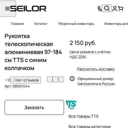
Главная
Каталог
Уборочный инвентарь
Инвентарь для
Рукоятка
2 150 руб.
телескопическая
алюминиевая 97-184
Цена указана с учётом
НДС 22%
см TTS с синим
колпачком
Рассчитать доставку
Официальный дилер
0
Нет отзывов
Santoemma в России
Арт.
0B001044
Заказать
Все товары TTS
Все товары категории