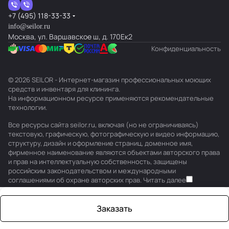
+7 (495) 118-33-33
info@seilor.ru
Москва, ул. Варшавское ш, д. 170Ек2
Конфиденциальность
© 2026 SEILOR - Интернет-магазин профессиональных моющих
средств и инвентаря для клининга.
На информационном ресурсе применяются
рекомендательные
технологии
.
Все ресурсы сайта seilor.ru, включая (но не ограничиваясь)
текстовую, графическую, фотографическую и видео информацию,
структуру, дизайн и оформление страниц, доменное имя,
фирменное наименование являются объектами авторского права
и прав на интеллектуальную собственность, защищены
российским законодательством и международными
соглашениями об охране авторских прав.
Читать далее
Заказать