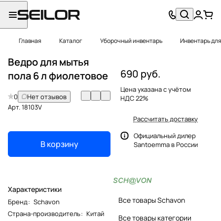
Главная
Каталог
Уборочный инвентарь
Инвентарь для
Ведро для мытья
690 руб.
пола 6 л фиолетовое
Цена указана с учётом
0
Нет отзывов
НДС 22%
Арт.
18103V
Рассчитать доставку
Официальный дилер
В корзину
Santoemma в России
Характеристики
Все товары Schavon
Бренд
:
Schavon
Страна-производитель
:
Китай
Все товары категории